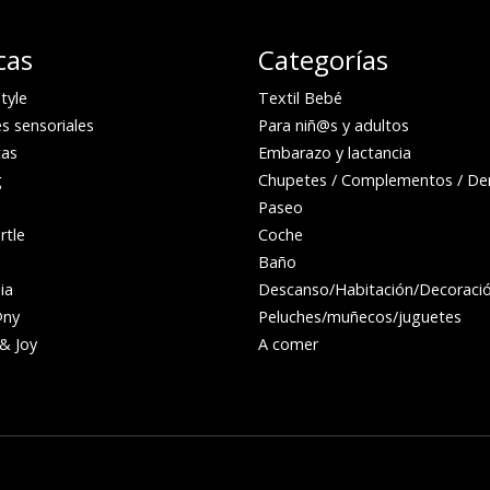
cas
Categorías
tyle
Textil Bebé
s sensoriales
Para niñ@s y adultos
as
Embarazo y lactancia
g
Chupetes / Complementos / Den
Paseo
rtle
Coche
x
Baño
ia
Descanso/Habitación/Decoraci
@ny
Peluches/muñecos/juguetes
& Joy
A comer