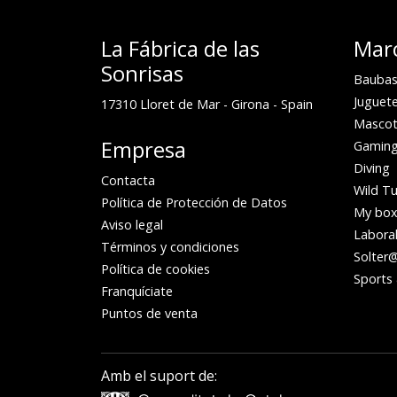
La Fábrica de las
Mar
Sonrisas
Baubas
Juguete
17310
Lloret de Mar
-
Girona
-
Spain
Mascot
Empresa
Gamin
Diving
Contacta
Wild Tu
Política de Protección de Datos
My bo
Aviso legal
Laboral
Términos y condiciones
Solter
Política de cookies
Sports 
Franquíciate
Puntos de venta
Amb el suport de: