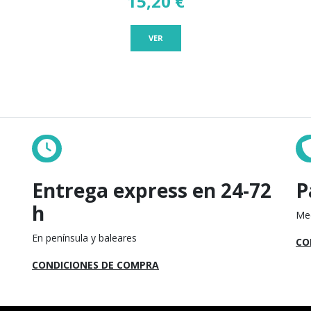
15,20 €
VER
Entrega express en 24-72
P
h
Med
En península y baleares
CO
CONDICIONES DE COMPRA