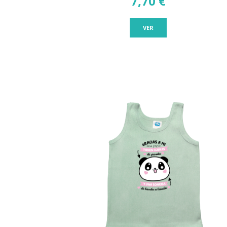
7,70 €
VER