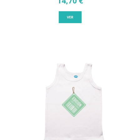
14,70 €
VER