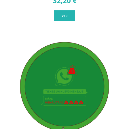
32,20 €
VER