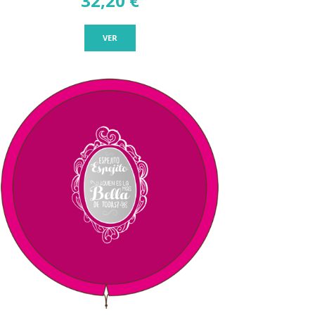
32,20 €
VER