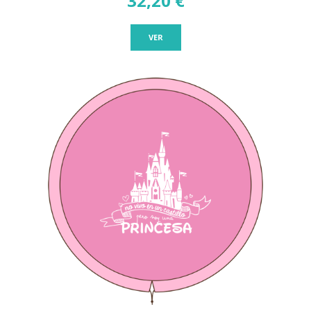
32,20 €
VER