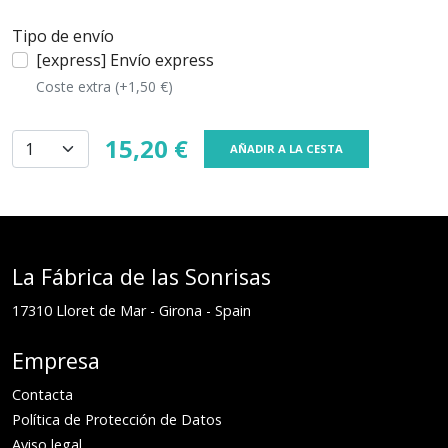
Tipo de envío
[express] Envío express
Coste extra (+1,50 €)
15,20 €
AÑADIR A LA CESTA
La Fábrica de las Sonrisas
17310
Lloret de Mar
-
Girona
-
Spain
Empresa
Contacta
Política de Protección de Datos
Aviso legal