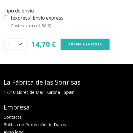
Tipo de envío
[express] Envío express
Coste extra (+1,50 €)
14,70 €
AÑADIR A LA CESTA
La Fábrica de las Sonrisas
17310
Lloret de Mar
-
Girona
-
Spain
Empresa
Contacta
Política de Protección de Datos
Aviso legal