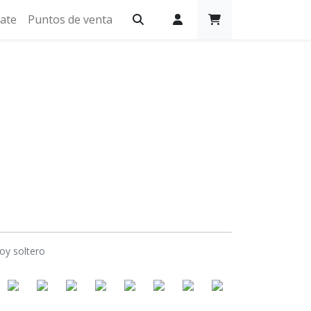
iate
Puntos de venta
oy soltero