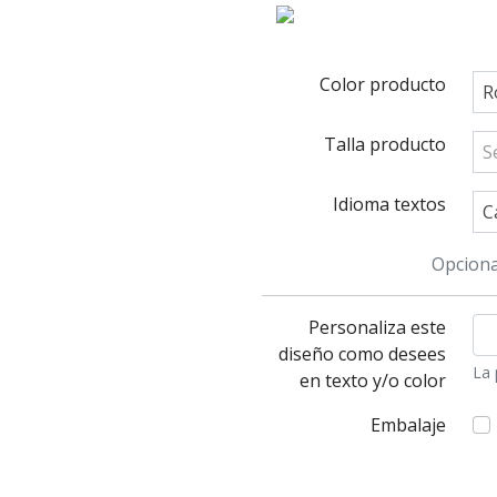
Color producto
R
Talla producto
S
Idioma textos
C
Opciona
Personaliza este
diseño como desees
La 
en texto y/o color
Embalaje