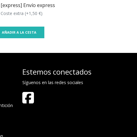
[express] Envío express
Coste extra (+1,50 €)
AÑADIR A LA CESTA
Estemos conectados
Síguenos en las redes sociales
tición
ón