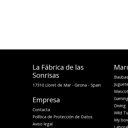
La Fábrica de las
Mar
Sonrisas
Baubas
Juguete
17310
Lloret de Mar
-
Girona
-
Spain
Mascot
Empresa
Gamin
Diving
Contacta
Wild Tu
Política de Protección de Datos
My bo
Aviso legal
Laboral