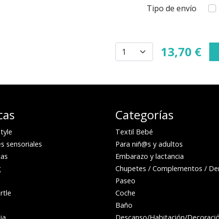
Tipo de envío
13,70 €
cas
Categorías
tyle
Textil Bebé
s sensoriales
Para niñ@s y adultos
as
Embarazo y lactancia
g
Chupetes / Complementos / Den
Paseo
rtle
Coche
x
Baño
ia
Descanso/Habitación/Decoraci