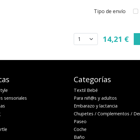
Tipo de envío
14,21 €
cas
Categorías
tyle
Textil Bebé
s sensoriales
Para niñ@s y adultos
as
Embarazo y lactancia
g
Chupetes / Complementos / Den
Paseo
rtle
Coche
x
Baño