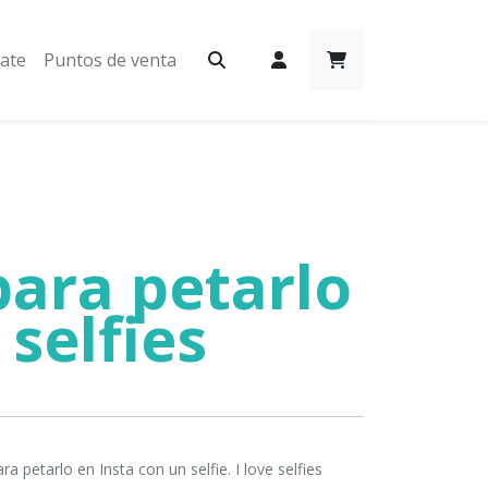
iate
Puntos de venta
para petarlo
 selfies
 petarlo en Insta con un selfie. I love selfies