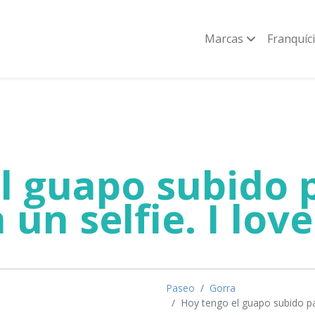
Marcas
Franquíc
l guapo subido 
un selfie. I love
Paseo
Gorra
Hoy tengo el guapo subido para