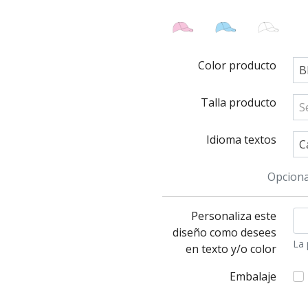
Color producto
B
Talla producto
S
Idioma textos
C
Opciona
Personaliza este
diseño como desees
La 
en texto y/o color
Embalaje