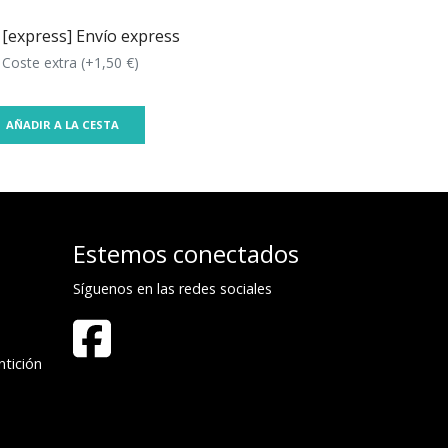
[express] Envío express
Coste extra (+1,50 €)
AÑADIR A LA CESTA
Estemos conectados
Síguenos en las redes sociales
tición