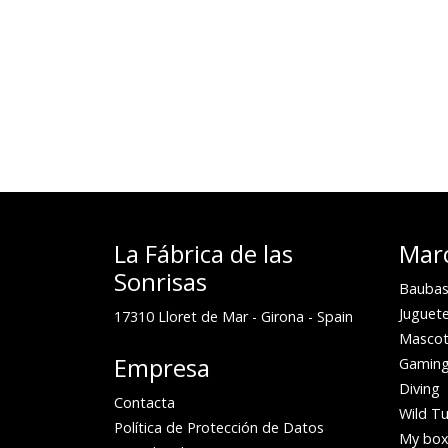
La Fábrica de las
Mar
Sonrisas
Baubas
Juguete
17310
Lloret de Mar
-
Girona
-
Spain
Mascot
Empresa
Gamin
Diving
Contacta
Wild Tu
Política de Protección de Datos
My bo